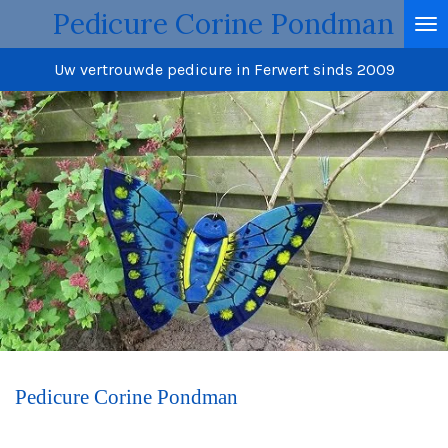
Pedicure Corine Pondman
Ga
direct
Uw vertrouwde pedicure in Ferwert sinds 2009
naar
de
hoofdinhoud
Pedicure Corine
Pondman