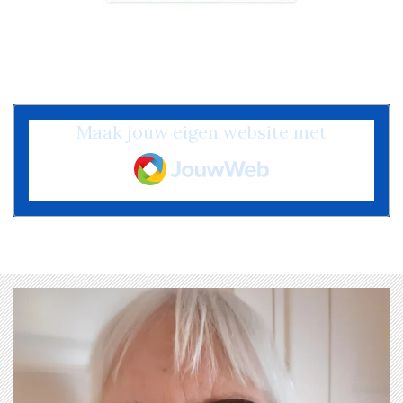
Maak jouw eigen website met
JouwWeb