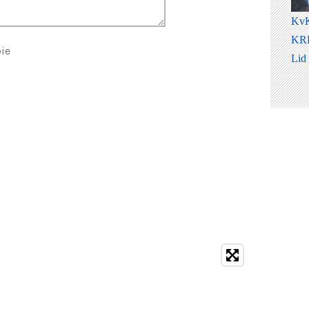
KvK
KRP
ie
Lid