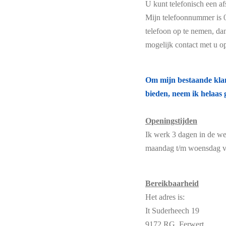
U kunt telefonisch een a
Mijn telefoonnummer is 0
telefoon op te nemen, da
mogelijk contact met u o
Om mijn bestaande klant
bieden, neem ik helaas
Openingstijden
Ik werk 3 dagen in de we
maandag t/m woensdag va
Bereikbaarheid
Het adres is:
It Suderheech 19
9172 RG Ferwert